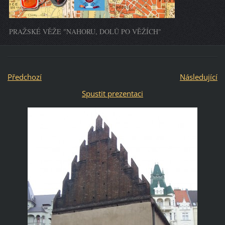
PRAŽSKÉ VĚŽE "NAHORU, DOLŮ PO VĚŽÍCH"
Předchozí
Následující
Spustit prezentaci